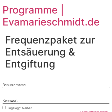
Zum
Programme |
Inhalt
springen
Evamarieschmidt.de
Frequenzpaket zur
Entsäuerung &
Entgiftung
Benutzername
Kennwort
Eingeloggt bleiben
Kennwort vergessen?