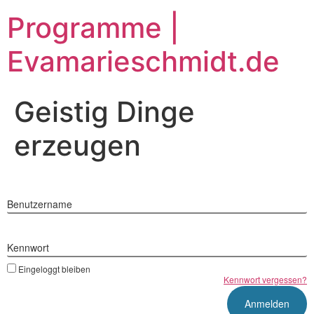
Zum
Programme |
Inhalt
springen
Evamarieschmidt.de
Geistig Dinge
erzeugen
Benutzername
Kennwort
Eingeloggt bleiben
Kennwort vergessen?