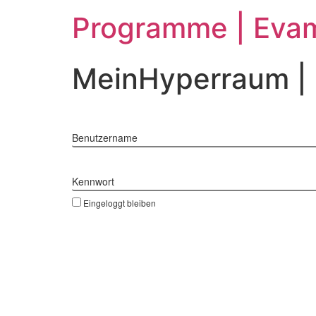
Zum
Programme | Evam
Inhalt
springen
MeinHyperraum |
Benutzername
Kennwort
Eingeloggt bleiben