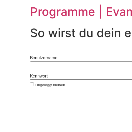
Zum
Programme | Evam
Inhalt
springen
So wirst du dein 
Benutzername
Kennwort
Eingeloggt bleiben