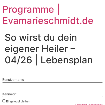
Zum
Programme |
Inhalt
springen
Evamarieschmidt.de
So wirst du dein
eigener Heiler –
04/26 | Lebensplan
Benutzername
Kennwort
Eingeloggt bleiben
Kennwort vergessen?