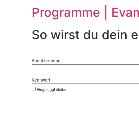
Zum
Programme | Evam
Inhalt
springen
So wirst du dein 
Benutzername
Kennwort
Eingeloggt bleiben