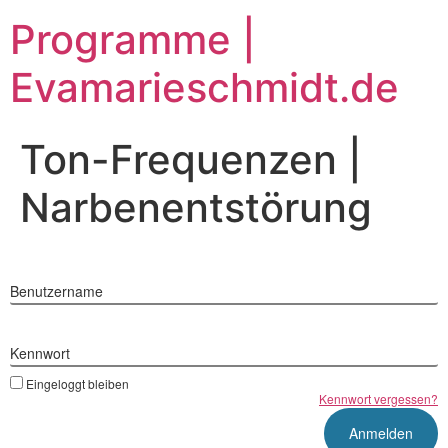
Zum
Programme |
Inhalt
springen
Evamarieschmidt.de
Ton-Frequenzen |
Narbenentstörung
Benutzername
Kennwort
Eingeloggt bleiben
Kennwort vergessen?